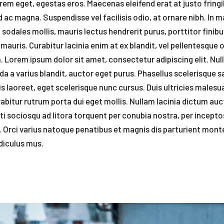
rem eget, egestas eros. Maecenas eleifend erat at justo fringi
d ac magna. Suspendisse vel facilisis odio, at ornare nibh. In 
 sodales mollis, mauris lectus hendrerit purus, porttitor finib
mauris. Curabitur lacinia enim at ex blandit, vel pellentesque 
Lorem ipsum dolor sit amet, consectetur adipiscing elit. Nul
ida a varius blandit, auctor eget purus. Phasellus scelerisque s
 laoreet, eget scelerisque nunc cursus. Duis ultricies malesua
rabitur rutrum porta dui eget mollis. Nullam lacinia dictum auc
ti sociosqu ad litora torquent per conubia nostra, per incepto
 Orci varius natoque penatibus et magnis dis parturient mont
diculus mus.