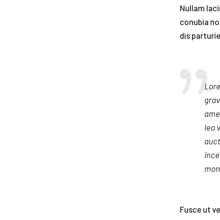
Nullam laci
conubia no
dis parturi
Lore
grav
amet
leo 
auct
ince
mont
Fusce ut ve