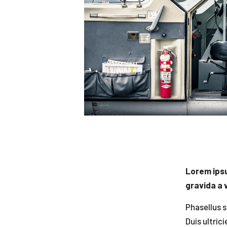
Lorem ipsu
gravida a 
Phasellus s
Duis ultric