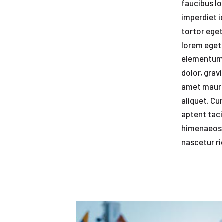
faucibus lo
imperdiet i
tortor eget
lorem eget 
elementum. 
dolor, grav
amet mauris
aliquet. Cu
aptent taci
himenaeos.
nascetur ri