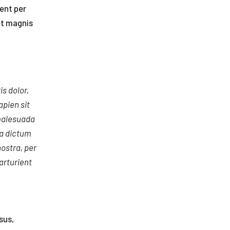
uent per
et magnis
s dolor,
apien sit
 malesuada
ia dictum
nostra, per
arturient
sus,