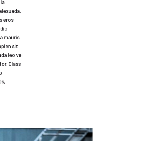
lla
malesuada,
us eros
odio
la mauris
apien sit
da leo vel
tor. Class
s
es,