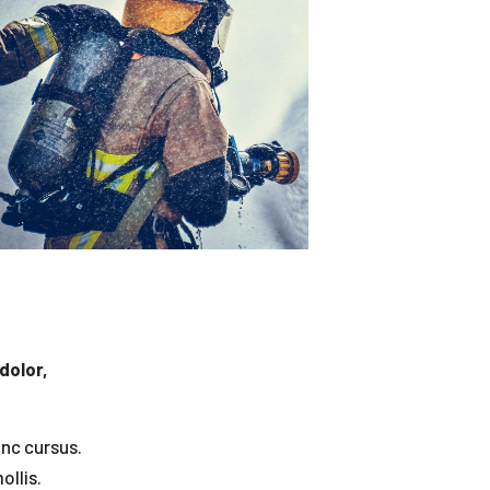
dolor,
unc cursus.
ollis.